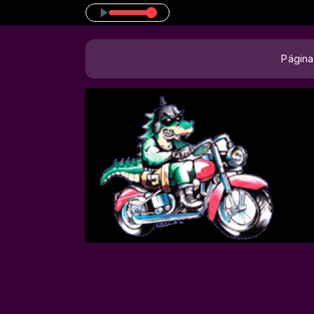
:00 -
Tocando agora: zz top
Página 