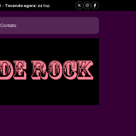
ocando agora: zz top
Contato